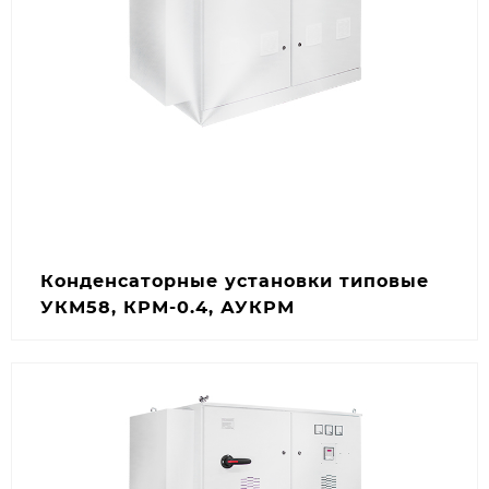
Уменьшить сетевые помехи и
просадки
Повышение устойчивости сети.
Подключить дополнительную
нагрузку
За счёт разгрузки трансформаторов и
кабелей.
Не допустить перегрева изоляции
Снижение тепловых нагрузок.
Конденсаторные установки типовые
УКМ58, КРМ-0.4, АУКРМ
Предсказуемость сети
Коммутация ступеней обычными релейными
Меньше внеплановых отключений.
контакторами