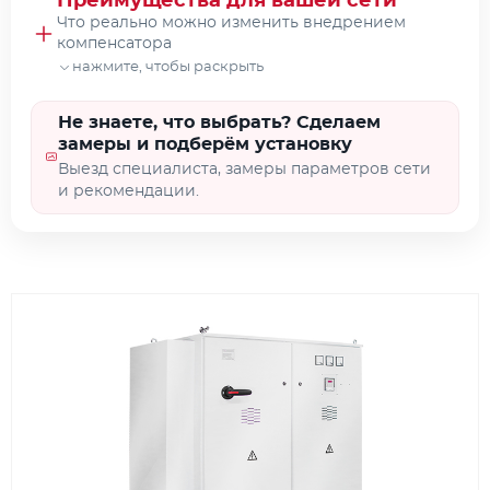
Преимущества для вашей сети
Что реально можно изменить внедрением
компенсатора
нажмите, чтобы раскрыть
Компенсировать реактивную
Не знаете, что выбрать? Сделаем
мощность
замеры и подберём установку
Поддержание требуемого cos φ в сети.
Выезд специалиста, замеры параметров сети
и рекомендации.
Разгрузить трансформаторы и КРУ
Высвобождение пропускной способности.
Снизить расходы на электроэнергию
Оборудование окупается от 6 месяцев.
Облегчить работу электродвигателей
Снижение токов и нагрева при пуске и
работе.