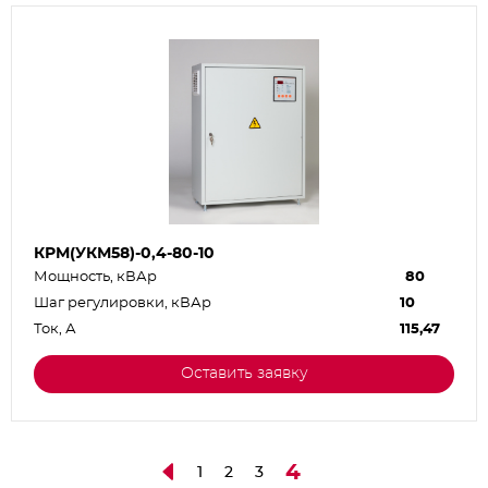
КРМ(УКМ58)-0,4-80-10
Мощность, кВАр
80
Шаг регулировки, кВАр
10
Ток, А
115,47
Оставить заявку
4
1
2
3
←