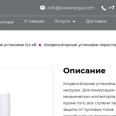
+7 
info@slavenergo.com
О заводе
Услуги
Доставка
маторы
 установки 0,4 кВ
Конденсаторные установки тирист
Описание
Конденсаторная установка
нагрузки. Для коммутации
механических контакторов
Кроме того, все ступени т
защиты от пусковых токов.