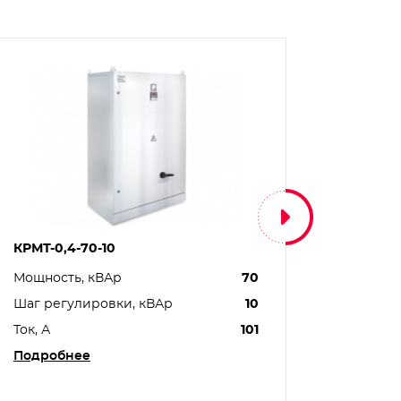
КРМТ-0,4-70-10
КРМТ-0,
Мощность, кВАр
70
Мощнос
Шаг регулировки, кВАр
10
Шаг ре
Ток, А
101
Ток, А
Подробнее
Подро