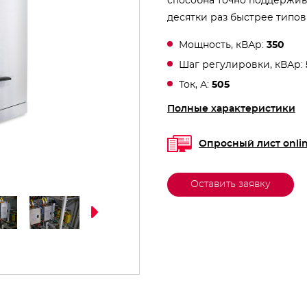
способна точно поддержив
десятки раз быстрее типов
Мощность, кВАр:
350
Шаг регулировки, кВАр:
Ток, А:
505
Полные характеристики
Опросный лист onli
Оставить заявку