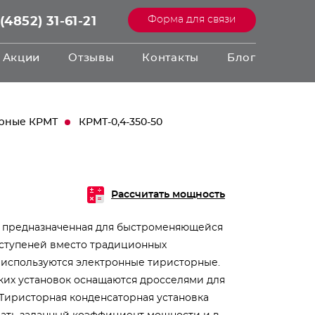
Форма для связи
(4852) 31-61-21
Акции
Отзывы
Контакты
Блог
орные КРМТ
КРМТ-0,4-350-50
Рассчитать мощность
, предназначенная для быстроменяющейся
 ступеней вместо традиционных
 используются электронные тиристорные.
аких установок оснащаются дросселями для
 Тиристорная конденсаторная установка