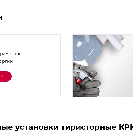
и
араметров
нергии
ть
ные установки тиристорные КР