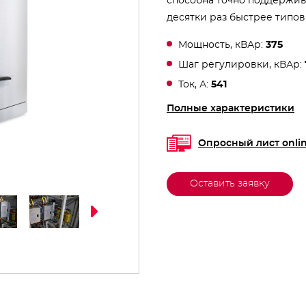
способна точно поддержив
десятки раз быстрее типов
Мощность, кВАр:
375
Шаг регулировки, кВАр:
Ток, А:
541
Полные характеристики
Опросный лист onli
Оставить заявку