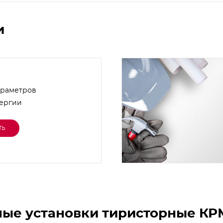
и
араметров
нергии
ть
ные установки тиристорные КР