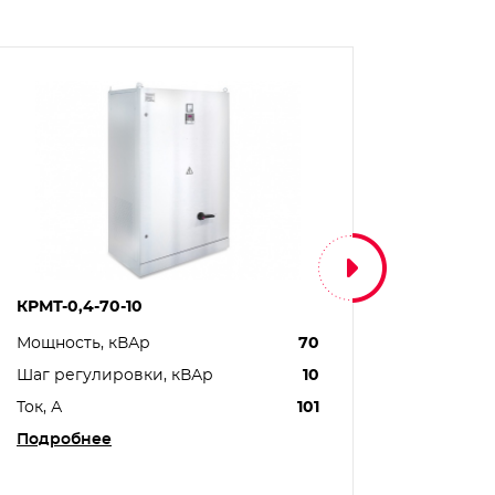
КРМТ-0,4-70-10
КРМТ-0,
Мощность, кВАр
70
Мощнос
Шаг регулировки, кВАр
10
Шаг ре
Ток, А
101
Ток, А
Подробнее
Подро