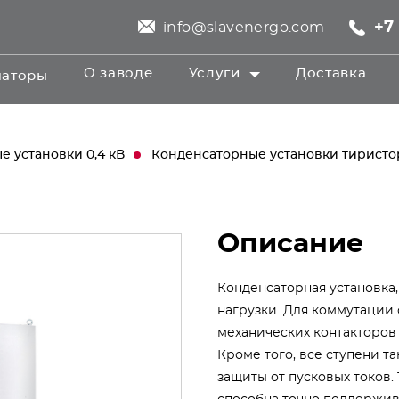
+7 
info@slavenergo.com
О заводе
Услуги
Доставка
маторы
 установки 0,4 кВ
Конденсаторные установки тирист
Описание
Конденсаторная установка
нагрузки. Для коммутации
механических контакторов
Кроме того, все ступени т
защиты от пусковых токов.