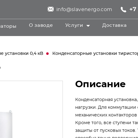
+7 
info@slavenergo.com
О заводе
Услуги
Доставка
маторы
 установки 0,4 кВ
Конденсаторные установки тирист
5
Описание
Конденсаторная установка
нагрузки. Для коммутации
механических контакторов
Кроме того, все ступени т
защиты от пусковых токов.