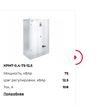
КРМТ-0,4-75-12,5
КРМТ-0,
Мощность, кВАр
75
Мощнос
Шаг регулировки, кВАр
12.5
Шаг ре
Ток, А
108
Ток, А
Подробнее
Подро