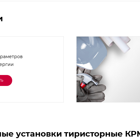
и
араметров
нергии
ть
ные установки тиристорные КР