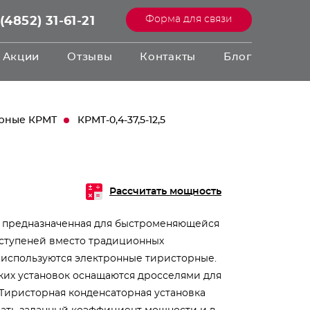
Форма для связи
(4852) 31-61-21
Акции
Отзывы
Контакты
Блог
орные КРМТ
КРМТ-0,4-37,5-12,5
Рассчитать мощность
, предназначенная для быстроменяющейся
 ступеней вместо традиционных
 используются электронные тиристорные.
аких установок оснащаются дросселями для
 Тиристорная конденсаторная установка