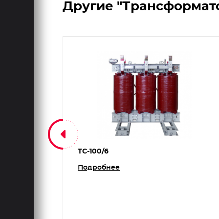
Другие "Трансформато
ТС-100/6
820
Подробнее
2.5
2300
4.0