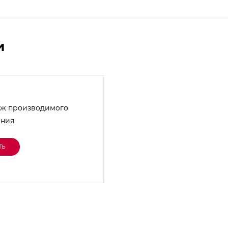
и
ж производимого
ания
ть