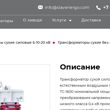
+7 
info@slavenergo.com
О заводе
Услуги
Доставка
маторы
 сухие силовые 6-10-20 кВ
Трансформаторы сухие без 
Описание
Трансформатор сухой сило
естественным воздушным 
ТС-1600 номинальной мощн
преобразования напряжени
низкого класса 0,4 кВ пром