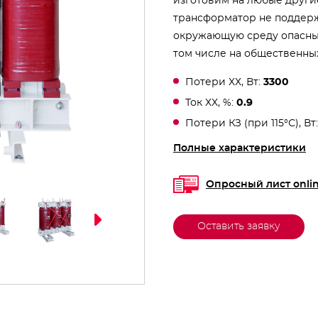
изготовим на любые други
трансформатор не поддерж
окружающую среду опасных
том числе на общественных
Потери ХХ, Вт:
3300
Ток ХХ, %:
0.9
Потери КЗ (при 115°С), Вт
Полные характеристики
Опросный лист onli
Оставить заявку