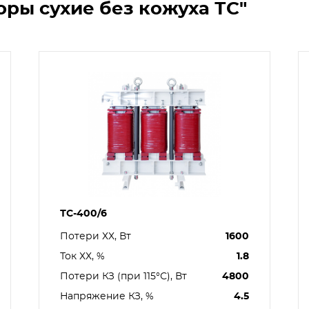
ры сухие без кожуха ТС"
ТС-400/6
Потери ХХ, Вт
1600
Ток ХХ, %
1.8
Потери КЗ (при 115°С), Вт
4800
Напряжение КЗ, %
4.5