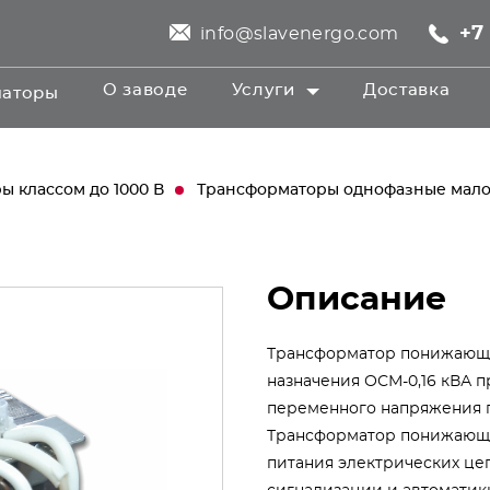
+7 
info@slavenergo.com
О заводе
Услуги
Доставка
маторы
 классом до 1000 В
Трансформаторы однофазные ма
Описание
Трансформатор понижающи
назначения ОСМ-0,16 кВА 
переменного напряжения п
Трансформатор понижающи
питания электрических це