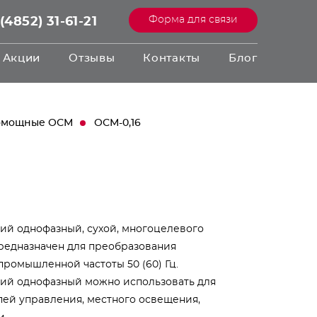
Форма для связи
(4852) 31-61-21
Акции
Отзывы
Контакты
Блог
ломощные ОСМ
ОСМ-0,16
й однофазный, сухой, многоцелевого
предназначен для преобразования
ромышленной частоты 50 (60) Гц.
й однофазный можно использовать для
пей управления, местного освещения,