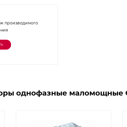
ж производимого
ания
ть
торы однофазные маломощные