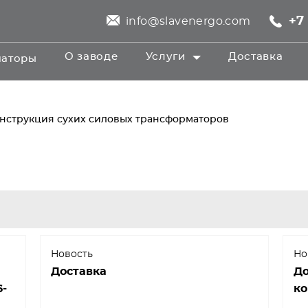
+7 
info@slavenergo.com
О заводе
Услуги
Доставка
маторы
онструкция сухих силовых трансформаторов
Новость
Но
Доставка
До
6-
ко