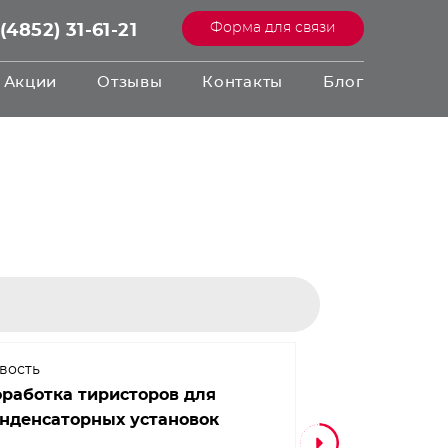
Форма для связи
(4852) 31-61-21
Акции
Отзывы
Контакты
Блог
вость
Новость
работка тиристоров для
Производите
нденсаторных установок
установок!