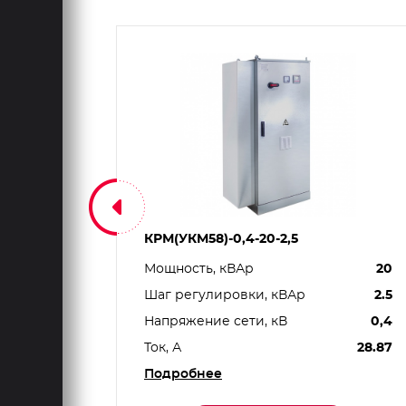
КРМ(УКМ58)-0,4-20-2,5
275
Мощность, кВАр
20
25
Шаг регулировки, кВАр
2.5
396.94
Напряжение сети, кВ
0,4
Ток, А
28.87
Подробнее