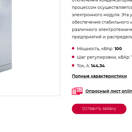
отключения конденсаторны
процессом осуществляетс
электронного модуля. Эта 
обеспечения стабильного
различного электротехни
предприятий и распредели
Мощность, кВАр:
100
Шаг регулировки, кВАр:
Ток, А:
144.34
Полные характеристики
Опросный лист onli
Оставить заявку