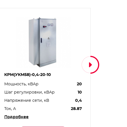
КРМ(УКМ58)-0,4-20-10
КРМ(УКМ
Мощность, кВАр
20
Мощнос
Шаг регулировки, кВАр
10
Шаг ре
Напряжение сети, кВ
0,4
Напряж
Ток, А
28.87
Ток, А
Подробнее
Подро