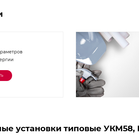
и
араметров
нергии
ть
ые установки типовые УКМ58, 