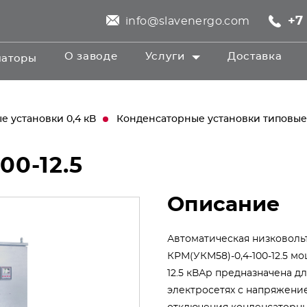
+7 
info@slavenergo.com
О заводе
Услуги
Доставка
маторы
 установки 0,4 кВ
Конденсаторные установки типовые
00-12.5
Описание
Автоматическая низковоль
КРМ(УКМ58)-0,4-100-12.5 м
12.5 кВАр предназначена 
электросетях с напряжени