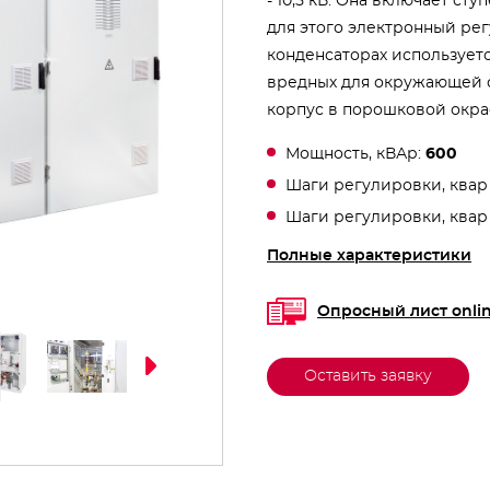
- 10,5 кВ. Она включает ст
для этого электронный рег
конденсаторах использует
вредных для окружающей 
корпус в порошковой окра
Мощность, кВАр:
600
Шаги регулировки, квар 
Шаги регулировки, квар 
Полные характеристики
Опросный лист onli
Оставить заявку