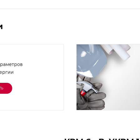
и
араметров
нергии
ть