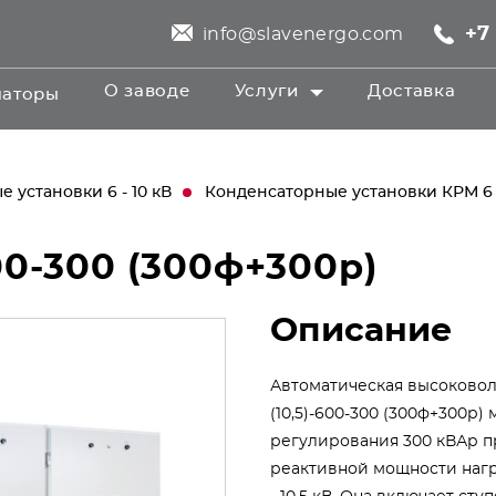
+7 
info@slavenergo.com
О заводе
Услуги
Доставка
маторы
 установки 6 - 10 кВ
Конденсаторные установки КРМ 6 
600-300 (300ф+300р)
Описание
Автоматическая высоковол
(10,5)-600-300 (300ф+300р
регулирования 300 кВАр п
реактивной мощности нагру