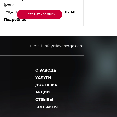
(рег.)
(рег.)
Ток,А (при U=6.3 кВ)
82.48
Ток,А (
Оставить заявку
Подробнее
Подро
E-mail:
info@slavenergo.com
О ЗАВОДЕ
УСЛУГИ
ДОСТАВКА
АКЦИИ
ОТЗЫВЫ
КОНТАКТЫ