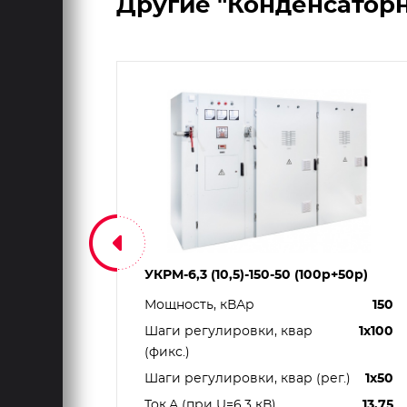
Другие "Конденсаторн
0
УКРМ-6,3 (10,5)-150-50 (100р+50р)
Мощность, кВАр
150
3150
Шаги регулировки, квар
1х100
(фикс.)
1х450
Шаги регулировки, квар (рег.)
1х50
6х450
Ток,А (при U=6.3 кВ)
13.75