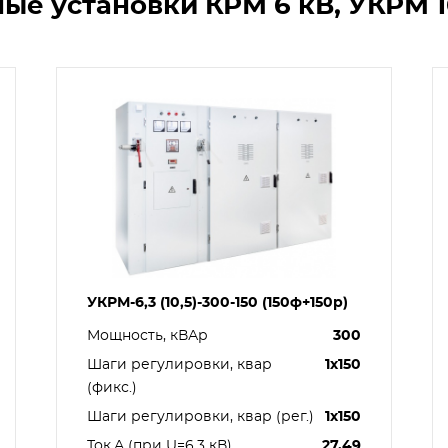
ые установки КРМ 6 кВ, УКРМ 1
УКРМ-6,3 (10,5)-300-150 (150ф+150р)
Мощность, кВАр
300
Шаги регулировки, квар
1х150
(фикс.)
Шаги регулировки, квар (рег.)
1х150
Ток,А (при U=6.3 кВ)
27.49