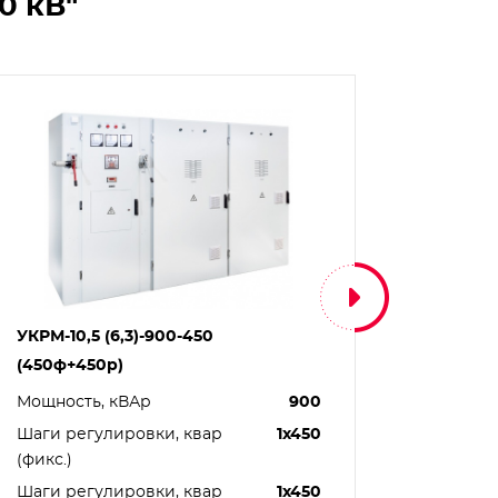
0 кВ"
УКРМ-10,5 (6,3)-900-450
УКРМ-6,
(450ф+450р)
(450ф+
Мощность, кВАр
900
Мощнос
Шаги регулировки, квар
1х450
Шаги р
(фикс.)
(фикс.)
Шаги регулировки, квар
1х450
Шаги р