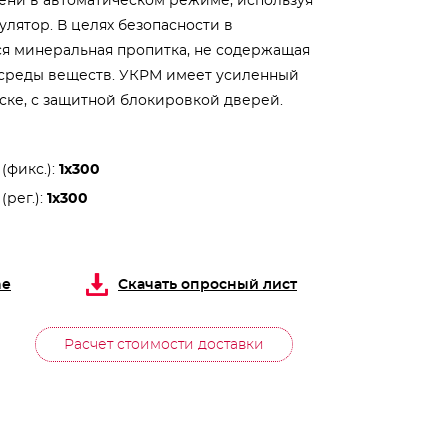
упени в автоматическом режиме, используя
улятор. В целях безопасности в
ся минеральная пропитка, не содержащая
среды веществ. УКРМ имеет усиленный
ске, с защитной блокировкой дверей.
(фикс.):
1х300
(рег.):
1х300
ne
Скачать опросный лист
Расчет стоимости доставки