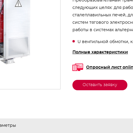
Преобразовательный тран
следующих целях: для раб
сталеплавильных печей, дл
систем тягового электрос
работы в системах альтер
U вентильной обмотки, к
Полные характеристики
Опросный лист onli
Оставить заявку
аметры