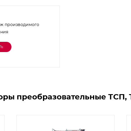
ж производимого
ания
ть
оры преобразовательные ТСП, 