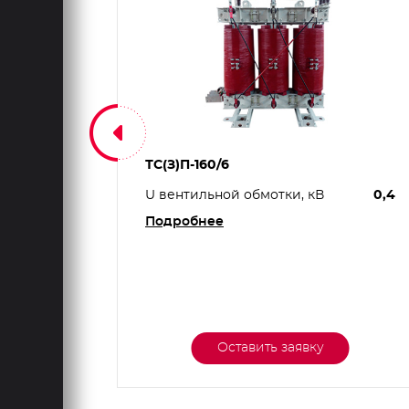
ТС(З)П-160/6
0,4
U вентильной обмотки, кВ
0,4
Подробнее
Оставить заявку