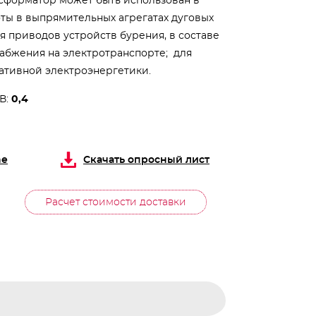
сформатор может быть использован в
оты в выпрямительных агрегатах дуговых
я приводов устройств бурения, в составе
набжения на электротранспорте; для
нативной электроэнергетики.
В:
0,4
ne
Скачать опросный лист
Расчет стоимости доставки