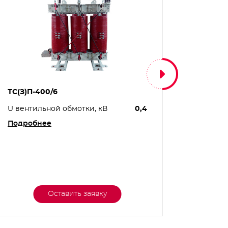
ТС(З)П-400/6
ТС(З)П-
U вентильной обмотки, кВ
0,4
U вент
Подробнее
Подро
Оставить заявку