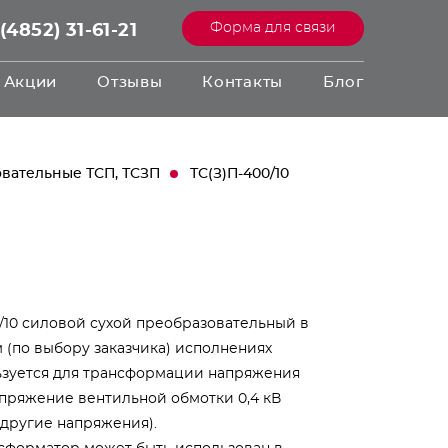
Форма для связи
(4852) 31-61-21
Акции
Отзывы
Контакты
Блог
вательные ТСП, ТСЗП
ТС(З)П-400/10
/10 силовой сухой преобразовательный в
(по выбору заказчика) исполнениях
ьзуется для трансформации напряжения
апряжение вентильной обмотки 0,4 кВ
 другие напряжения).