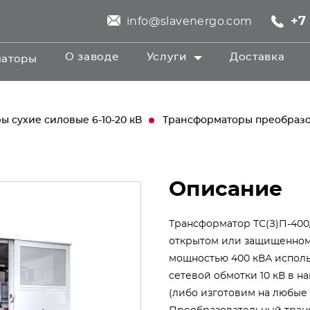
+7 
info@slavenergo.com
О заводе
Услуги
Доставка
маторы
 сухие силовые 6-10-20 кВ
Трансформаторы преобразо
Описание
Трансформатор ТС(З)П-400
открытом или защищенном 
мощностью 400 кВА испол
сетевой обмотки 10 кВ в н
(либо изготовим на любые