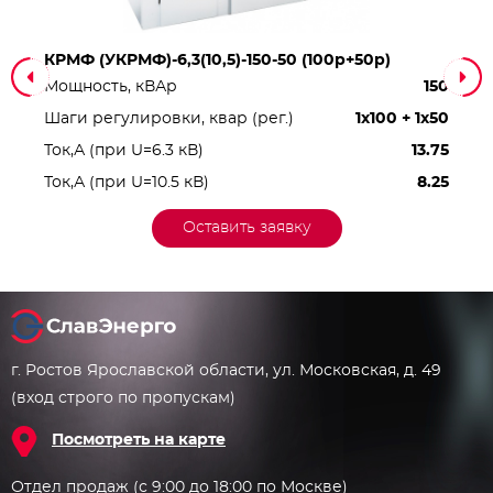
КРМФ (УКРМФ)-6,3(10,5)-150-50 (100р+50р)
Мощность, кВАр
150
Шаги регулировки, квар (рег.)
1x100 + 1x50
Ток,А (при U=6.3 кВ)
13.75
Ток,А (при U=10.5 кВ)
8.25
Оставить заявку
г. Ростов Ярославской области, ул. Московская, д. 49
(вход строго по пропускам)
Посмотреть на карте
Отдел продаж (с 9:00 до 18:00 по Москве)