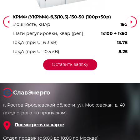
КРМФ (УКРМФ)-6,3(10,5)-150-50 (100р+50р)
Мощность, кВАр
150
Шаги регулировки, квар (рег.)
1x100 + 1x50
Ток,А (при U=6.3 кВ)
13.75
Ток,А (при U=10.5 кВ)
8.25
Оставить заявку
г. Ростов Ярославской области, ул. Московская, д. 49
(вход строго по пропускам)
Посмотреть на карте
Отдел продаж (с 9:00 до 18:00 по Москве)