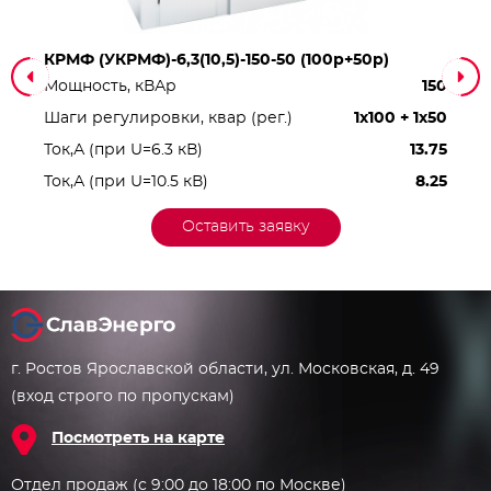
КРМФ (УКРМФ)-6,3(10,5)-150-50 (100р+50р)
Мощность, кВАр
150
Шаги регулировки, квар (рег.)
1x100 + 1x50
Ток,А (при U=6.3 кВ)
13.75
Ток,А (при U=10.5 кВ)
8.25
Оставить заявку
г. Ростов Ярославской области, ул. Московская, д. 49
(вход строго по пропускам)
Посмотреть на карте
Отдел продаж (с 9:00 до 18:00 по Москве)