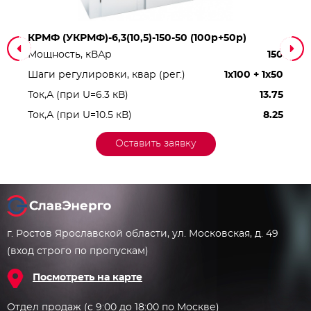
КРМФ (УКРМФ)-6,3(10,5)-150-50 (100р+50р)
Мощность, кВАр
150
Шаги регулировки, квар (рег.)
1x100 + 1x50
Ток,А (при U=6.3 кВ)
13.75
Ток,А (при U=10.5 кВ)
8.25
Оставить заявку
г. Ростов Ярославской области, ул. Московская, д. 49
(вход строго по пропускам)
Посмотреть на карте
Отдел продаж (с 9:00 до 18:00 по Москве)